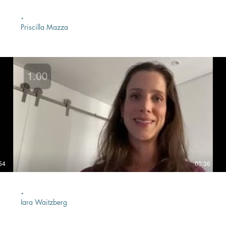
.
Priscilla Mazza
54
00:36
.
Iara Waitzberg