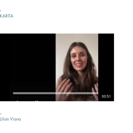
.
KARITA
00:51
.
Lilian Viana