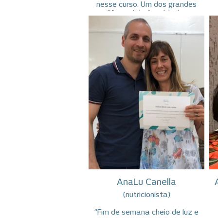
nesse curso. Um dos grandes
diferenciais é o objetivo,
aprender, entender e praticar.
l
Antes de terminar a graduação
eu já conhecia seu curso e tinha
a certeza de que em algum
ou
momento entraria e, cá estou,
finalizando essa etapa!
Aprender sobre saúde, além dos
valores de referência e além da
doença me trouxe uma
capacidade maior de cuidar de
mim e dos pacientes que me
m
procuram.
p
Depois de passar pelo curso,
viramos referência entre os
nossos sobre o assunto!
Mais que um curso, uma reunião,
um grupo daqueles que pensam
em fazer a saúde de uma forma
Ma
diferente!
AnaLu Canella
c
(nutricionista)
“Fim de semana cheio de luz e